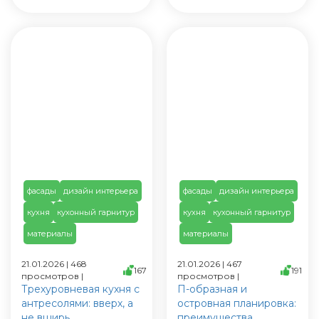
фасады
дизайн интерьера
фасады
дизайн интерьера
кухня
кухонный гарнитур
кухня
кухонный гарнитур
материалы
материалы
21.01.2026 | 468
21.01.2026 | 467
167
191
просмотров |
просмотров |
Трехуровневая кухня с
П-образная и
антресолями: вверх, а
островная планировка:
не вширь
преимущества,