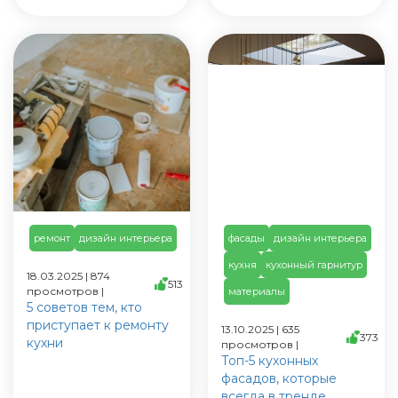
ремонт
дизайн интерьера
фасады
дизайн интерьера
кухня
кухонный гарнитур
18.03.2025 | 874
513
просмотров |
материалы
5 советов тем, кто
приступает к ремонту
13.10.2025 | 635
373
кухни
просмотров |
Топ-5 кухонных
фасадов, которые
всегда в тренде