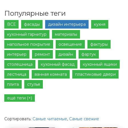
Популярные теги
ВСЕ
фасады
дизайн интерьера
кухня
кухонный гарнитур
материалы
напольное покрытие
освещение
фактуры
интерьер
ремонт
дизайн
фартук
столешница
кухонный фасад
кухонный ящики
лестница
ванная комната
пластиковые двери
плита
стулья
ещё теги (+)
Сортировать:
Самые читаемые
,
Самые свежие