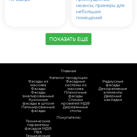
нюансы, примеры для
небольших
помещений
ПОКАЗАТЬ ЕЩЕ
Главная
Каталог продукции
Фасады из
Фасадные
Радиусные
массива
системы из
фасады
Фасады
массива
Декоративные
Фасады
Пленочные
элементы
эмалированные
фасады
Дверные
Кухонные
Спинки
накладки
фасады в шпоне
кроватей МДФ
Патинированные
Деревянные
фасады
столы
Покупателю
Технические
параметры
фасадов МДФ
ПВХ
Технические