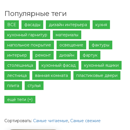
Популярные теги
ВСЕ
фасады
дизайн интерьера
кухня
кухонный гарнитур
материалы
напольное покрытие
освещение
фактуры
интерьер
ремонт
дизайн
фартук
столешница
кухонный фасад
кухонный ящики
лестница
ванная комната
пластиковые двери
плита
стулья
ещё теги (+)
Сортировать:
Самые читаемые
,
Самые свежие