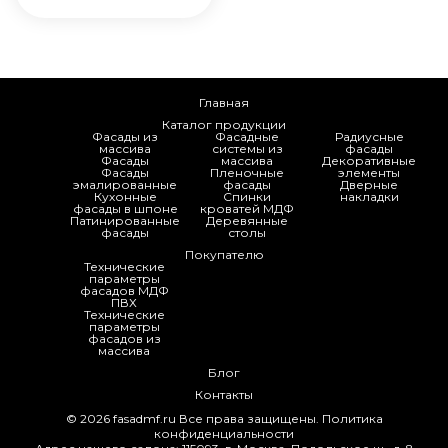
Главная
Каталог продукции
Фасады из
Фасадные
Радиусные
массива
системы из
фасады
Фасады
массива
Декоративные
Фасады
Пленочные
элементы
эмалированные
фасады
Дверные
Кухонные
Спинки
накладки
фасады в шпоне
кроватей МДФ
Патинированные
Деревянные
фасады
столы
Покупателю
Технические
параметры
фасадов МДФ
ПВХ
Технические
параметры
фасадов из
массива
Блог
Контакты
© 2026
fasadmf.ru
Все права защищены.
Политика
конфиденциальности