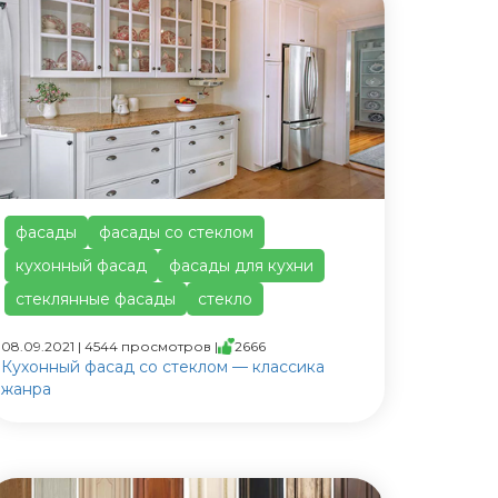
фасады
фасады со стеклом
кухонный фасад
фасады для кухни
стеклянные фасады
стекло
08.09.2021 | 4544 просмотров |
2666
Кухонный фасад со стеклом — классика
жанра