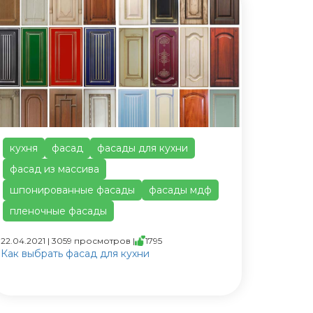
кухня
фасад
фасады для кухни
фасад из массива
шпонированные фасады
фасады мдф
пленочные фасады
22.04.2021 | 3059 просмотров |
1795
Как выбрать фасад для кухни