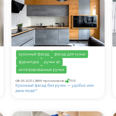
кухонный фасад
фасад для кухни
фурнитура
ручки air
интегрированные ручки
08.09.2021 | 2899 просмотров |
1701
Кухонный фасад без ручек — удобно или
дань моде?