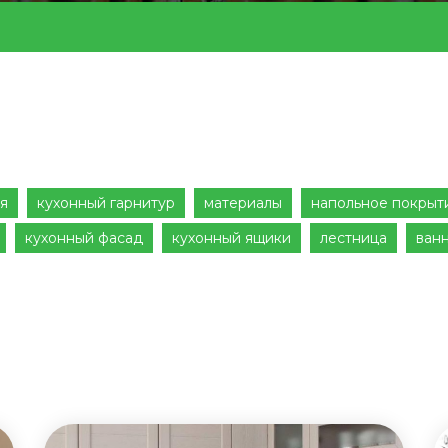
я
кухонный гарнитур
материалы
напольное покрыт
кухонный фасад
кухонный ящики
лестница
ван