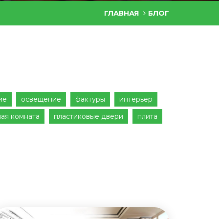
ГЛАВНАЯ
БЛОГ
ие
освещение
фактуры
интерьер
ная комната
пластиковые двери
плита