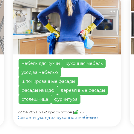
мебель для кухни
кухонная мебель
уход за мебелью
шпонированные фасады
фасады из мдф
деревянные фасады
столешница
фурнитура
22.04.2021 | 2132 просмотров |
1251
Секреты ухода за кухонной мебелью