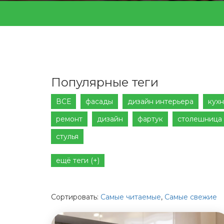
Популярные теги
ВСЕ
фасады
дизайн интерьера
кухн
ремонт
дизайн
фартук
столешница
стулья
ещё теги (+)
Сортировать:
Самые читаемые
,
Самые свежие