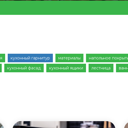
я
кухонный гарнитур
материалы
напольное покрыт
кухонный фасад
кухонный ящики
лестница
ван