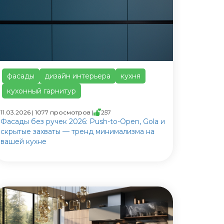
фасады
дизайн интерьера
кухня
кухонный гарнитур
11.03.2026 | 1077 просмотров |
257
Фасады без ручек 2026: Push-to-Open, Gola и
скрытые захваты — тренд минимализма на
вашей кухне