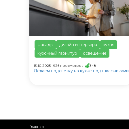
фасады
дизайн интерьера
кухня
кухонный гарнитур
освещение
13.10.2025 | 926 просмотров |
348
Делаем подсветку на кухне под шкафчиками
Главная