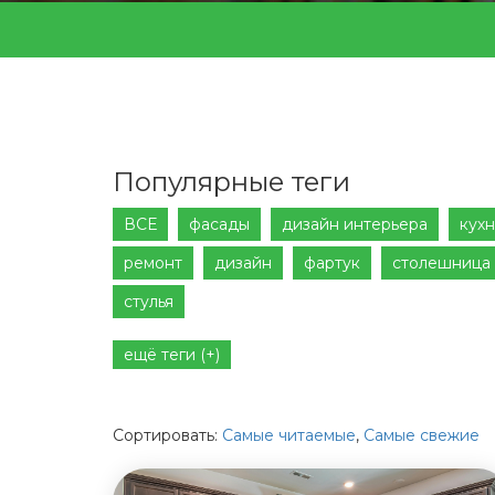
Популярные теги
ВСЕ
фасады
дизайн интерьера
кухн
ремонт
дизайн
фартук
столешница
стулья
ещё теги (+)
Сортировать:
Самые читаемые
,
Самые свежие