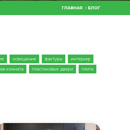
ГЛАВНАЯ
БЛОГ
ие
освещение
фактуры
интерьер
ная комната
пластиковые двери
плита