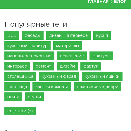
ГЛАВНАЯ
БЛОГ
Популярные теги
ВСЕ
фасады
дизайн интерьера
кухня
кухонный гарнитур
материалы
напольное покрытие
освещение
фактуры
интерьер
ремонт
дизайн
фартук
столешница
кухонный фасад
кухонный ящики
лестница
ванная комната
пластиковые двери
плита
стулья
ещё теги (+)