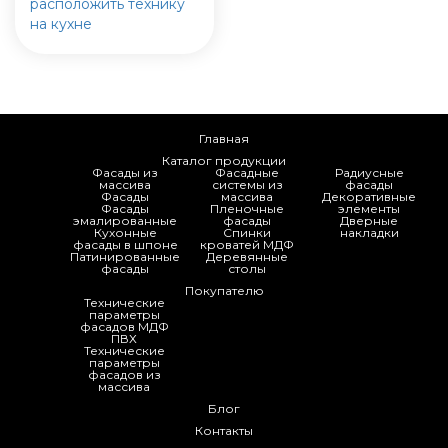
расположить технику
на кухне
Главная
Каталог продукции
Фасады из
Фасадные
Радиусные
массива
системы из
фасады
Фасады
массива
Декоративные
Фасады
Пленочные
элементы
эмалированные
фасады
Дверные
Кухонные
Спинки
накладки
фасады в шпоне
кроватей МДФ
Патинированные
Деревянные
фасады
столы
Покупателю
Технические
параметры
фасадов МДФ
ПВХ
Технические
параметры
фасадов из
массива
Блог
Контакты