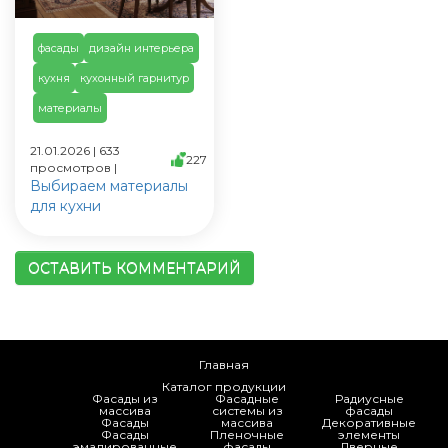
фасады
дизайн интерьера
кухня
кухонный гарнитур
материалы
21.01.2026 | 633
227
просмотров |
Выбираем материалы
для кухни
ОСТАВИТЬ КОММЕНТАРИЙ
Главная
Каталог продукции
Фасады из
Фасадные
Радиусные
массива
системы из
фасады
Фасады
массива
Декоративные
Фасады
Пленочные
элементы
эмалированные
фасады
Дверные