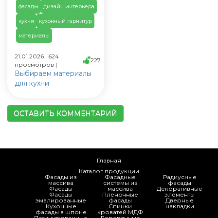
фасады
дизайн интерьера
кухня
кухонный гарнитур
материалы
21.01.2026 | 624
227
просмотров |
Выбираем материалы
для кухни
ОСТАВИТЬ КОММЕНТАРИЙ
Главная
Каталог продукции
Фасады из
Фасадные
Радиусные
массива
системы из
фасады
Фасады
массива
Декоративные
Фасады
Пленочные
элементы
эмалированные
фасады
Дверные
Кухонные
Спинки
накладки
фасады в шпоне
кроватей МДФ
Патинированные
Деревянные