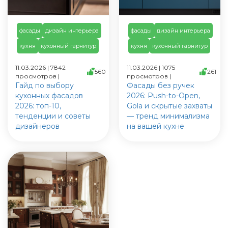
фасады
дизайн интерьера
фасады
дизайн интерьера
кухня
кухонный гарнитур
кухня
кухонный гарнитур
11.03.2026 | 7842
11.03.2026 | 1075
560
261
просмотров |
просмотров |
Гайд по выбору
Фасады без ручек
кухонных фасадов
2026: Push-to-Open,
2026: топ-10,
Gola и скрытые захваты
тенденции и советы
— тренд минимализма
дизайнеров
на вашей кухне