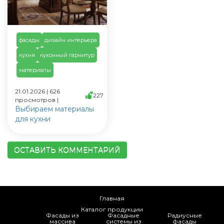
фасады
дизайн интерьера
кухня
кухонный гарнитур
материалы
21.01.2026 | 626
227
просмотров |
Выбираем материалы
для кухни
ОСТАВИТЬ КОММЕНТАРИЙ
Главная
Каталог продукции
Фасады из
Фасадные
Радиусные
массива
системы из
фасады