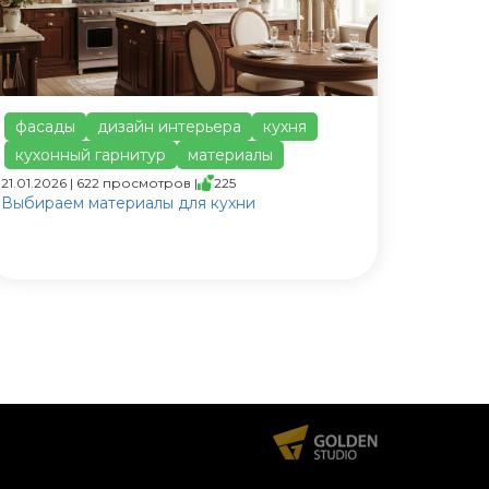
фасады
дизайн интерьера
кухня
кухонный гарнитур
материалы
21.01.2026 | 622 просмотров |
225
Выбираем материалы для кухни