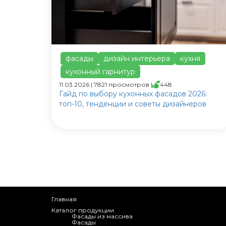
фасады
дизайн интерьера
кухня
кухонный гарнитур
11.03.2026 | 7821 просмотров |
448
Гайд по выбору кухонных фасадов 2026:
топ-10, тенденции и советы дизайнеров
Главная
Каталог продукции
Фасады из массива
Фасады