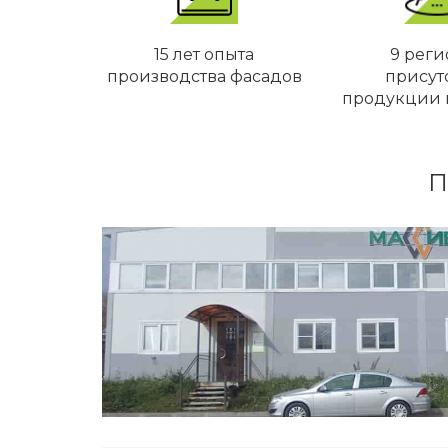
15 лет опыта
9 реги
производства фасадов
присут
продукции 
П