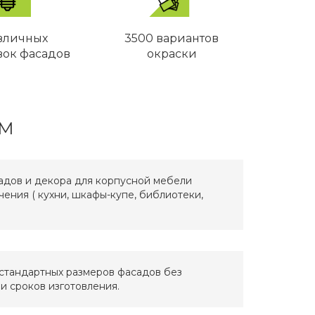
азличных
3500 вариантов
вок фасадов
окраски
же не ожидал. Столешница в итоге вышла по
мально, дефектов не обнаружил хотя и искал
ь фасады тоже будут из массива закажу тутже
АМ
атились на фабрику «Массив» Столешница из
стро справились. Доставили к нам по адресу и
адов и декора для корпусной мебели
ов красота. Классный производитель и качество
чения ( кухни, шкафы-купе, библиотеки,
стандартных размеров фасадов без
и сроков изготовления.