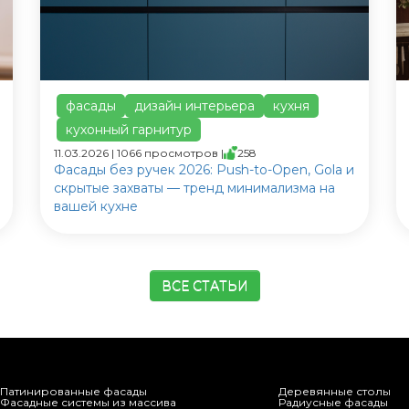
фасады
дизайн интерьера
кухня
кухонный гарнитур
11.03.2026 | 1066 просмотров |
258
Фасады без ручек 2026: Push-to-Open, Gola и
скрытые захваты — тренд минимализма на
вашей кухне
ВСЕ СТАТЬИ
Патинированные фасады
Деревянные столы
Фасадные системы из массива
Радиусные фасады