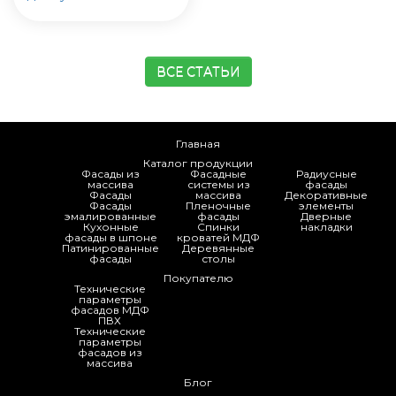
ВСЕ СТАТЬИ
Главная
Каталог продукции
Фасады из
Фасадные
Радиусные
массива
системы из
фасады
Фасады
массива
Декоративные
Фасады
Пленочные
элементы
эмалированные
фасады
Дверные
Кухонные
Спинки
накладки
фасады в шпоне
кроватей МДФ
Патинированные
Деревянные
фасады
столы
Покупателю
Технические
параметры
фасадов МДФ
ПВХ
Технические
параметры
фасадов из
массива
Блог