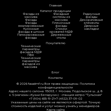
Главная
Каталог продукции
Фасады из
Фасадные
Радиусные
массива
системы из
фасады
Фасады
массива
Декоративные
Фасады
Пленочные
элементы
эмалированные
фасады
Дверные
Кухонные
Спинки
накладки
фасады в шпоне
кроватей МДФ
Патинированные
Деревянные
фасады
столы
Покупателю
Технические
параметры
фасадов МДФ
ПВХ
Технические
параметры
фасадов из
массива
Блог
Контакты
© 2026
fasadmf.ru
Все права защищены.
Политика
конфиденциальности
Адрес нашего салона: 115093, г. Москва, Подольское ш., д. 8
к. 5 (магазин «Кухни Беларуси») - станция метро "Тульская"
+7 (904) 655-19-21
+7 (4922) 37-09-02
Указанные цены на сайте не являются офертой. Точную
стоимость изделий и услуг можно узнать у менеджеров.
Карта сайта