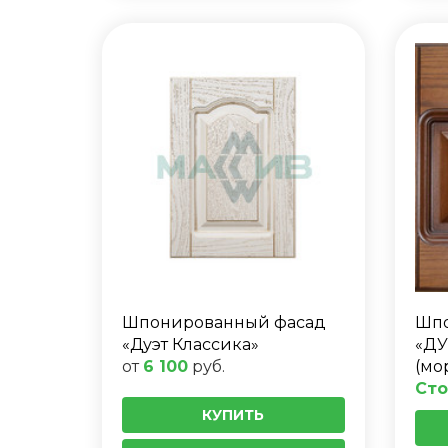
Шпонированный фасад
Шпо
«Дуэт Классика»
«ДУ
от
6 100
руб.
(мо
Сто
КУПИТЬ