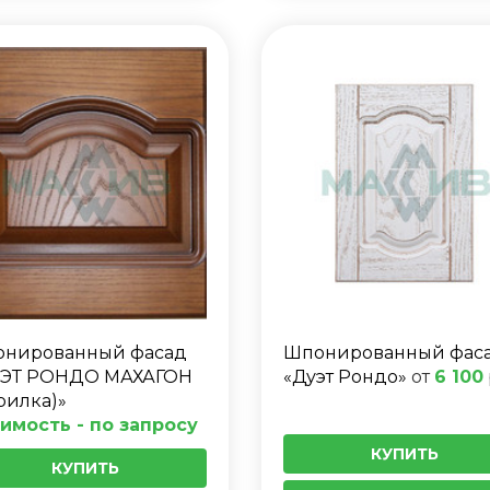
нированный фасад
Шпонированный фас
ЭТ РОНДО МАХАГОН
«Дуэт Рондо»
от
6 100
рилка)»
имость - по запросу
КУПИТЬ
КУПИТЬ