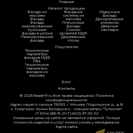
Главная
Каталог продукции
Фасады из
Фасадные
Радиусные
массива
системы из
фасады
Фасады
массива
Декоративные
Фасады
Пленочные
элементы
эмалированные
фасады
Дверные
Кухонные
Спинки
накладки
фасады в шпоне
кроватей МДФ
Патинированные
Деревянные
фасады
столы
Покупателю
Технические
параметры
фасадов МДФ
ПВХ
Технические
параметры
фасадов из
массива
Блог
Контакты
© 2026
fasadmf.ru
Все права защищены.
Политика
конфиденциальности
Адрес нашего салона: 115093, г. Москва, Подольское ш., д. 8
к. 5 (магазин «Кухни Беларуси») - станция метро "Тульская"
+7 (904) 655-19-21
+7 (4922) 37-09-02
Указанные цены на сайте не являются офертой. Точную
стоимость изделий и услуг можно узнать у менеджеров.
Карта сайта