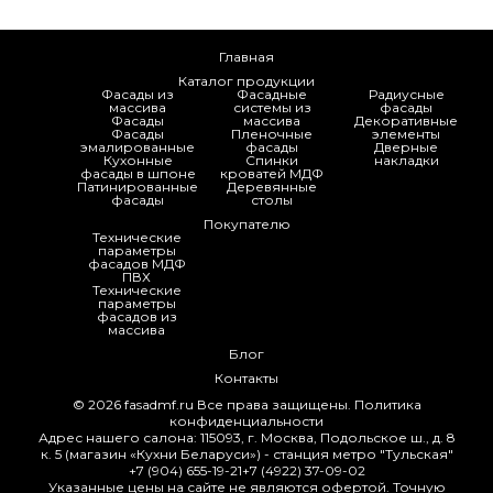
Главная
Каталог продукции
Фасады из
Фасадные
Радиусные
массива
системы из
фасады
Фасады
массива
Декоративные
Фасады
Пленочные
элементы
эмалированные
фасады
Дверные
Кухонные
Спинки
накладки
фасады в шпоне
кроватей МДФ
Патинированные
Деревянные
фасады
столы
Покупателю
Технические
параметры
фасадов МДФ
ПВХ
Технические
параметры
фасадов из
массива
Блог
Контакты
© 2026
fasadmf.ru
Все права защищены.
Политика
конфиденциальности
Адрес нашего салона: 115093, г. Москва, Подольское ш., д. 8
к. 5 (магазин «Кухни Беларуси») - станция метро "Тульская"
+7 (904) 655-19-21
+7 (4922) 37-09-02
Указанные цены на сайте не являются офертой. Точную